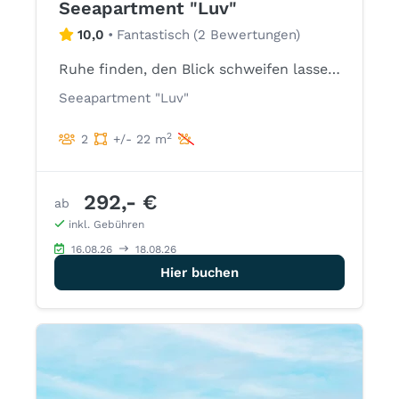
Seeapartment "Luv"
10,0
•
Fantastisch
(
2 Bewertungen
)
Ruhe finden, den Blick schweifen lassen, die Abendsonne genießen.
Seeapartment "Luv"
2
2
+/- 22 m
292,- €
ab
inkl. Gebühren
16.08.26
18.08.26
Hier buchen