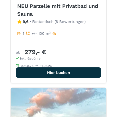
NEU Parzelle mit Privatbad und
Sauna
9,6
•
Fantastisch
(
6 Bewertungen
)
2
1
+/- 100 m
279,- €
ab
inkl. Gebühren
09.08.26
11.08.26
Hier buchen