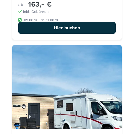
163,- €
ab
inkl. Gebühren
09.08.26
11.08.26
Hier buchen