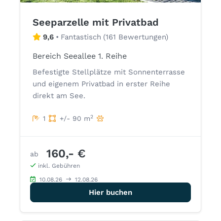
Seeparzelle mit Privatbad
9,6
•
Fantastisch
(
161 Bewertungen
)
Bereich Seeallee 1. Reihe
Befestigte Stellplätze mit Sonnenterrasse
und eigenem Privatbad in erster Reihe
direkt am See.
2
1
+/- 90 m
160,- €
ab
inkl. Gebühren
10.08.26
12.08.26
Hier buchen