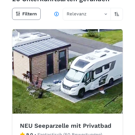
Filtern
Relevanz
Aufsteige
NEU Seeparzelle mit Privatbad
9,0
•
Fantastisch
(
50 Bewertungen
)