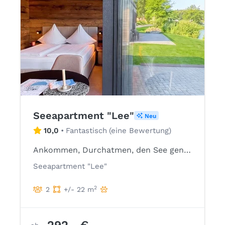
Seeapartment "Lee"
Neu
10,0
•
Fantastisch
(
eine Bewertung
)
Ankommen, Durchatmen, den See genießen.
Seeapartment "Lee"
2
2
+/- 22 m
292,- €