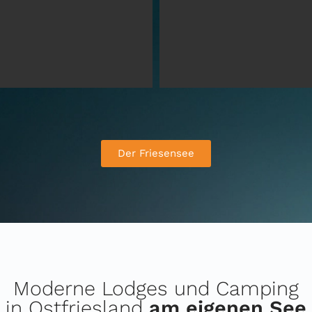
Der Friesensee
Moderne Lodges und Camping
in Ostfriesland
am eigenen See