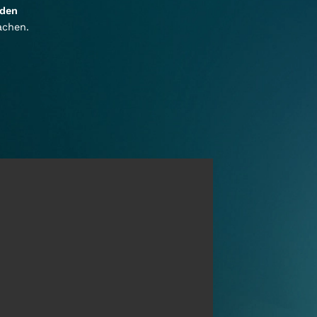
 den
achen.