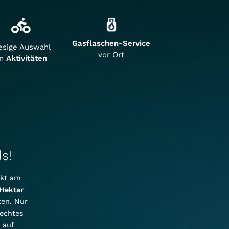
Gasflaschen-Service
esige Auswahl
vor Ort
an
Aktivitäten
s!
ekt am
 Hektar
en. Nur
 echtes
 auf