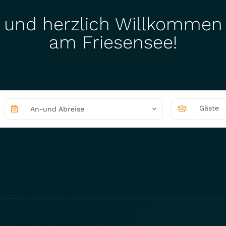
und herzlich Willkommen
am Friesensee!
Gäste
An-und Abreise