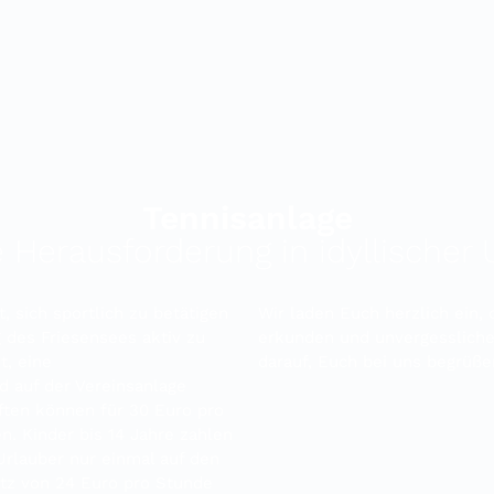
Tennisanlage
e Herausforderung in idyllische
, sich sportlich zu betätigen
Wir laden Euch herzlich ein,
des Friesensees aktiv zu
erkunden und unvergessliche
t, eine
darauf, Euch bei uns begrüße
d auf der Vereinsanlage
aften können für 30 Euro pro
. Kinder bis 14 Jahre zahlen
Urlauber nur einmal auf den
atz von 24 Euro pro Stunde